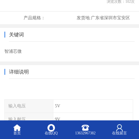
浏览次数：
102
次
产品规格：
发货地:
广东省深圳市宝安区
关键词
智浦芯微
详细说明
输入电压
5V
输入耐压
9V
充电电流
1A
首页
在线QQ
13632967382
在线留言