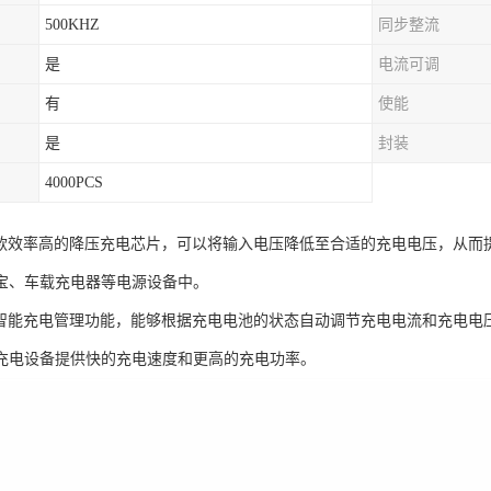
500KHZ
同步整流
是
电流可调
有
使能
是
封装
4000PCS
5是一款效率高的降压充电芯片，可以将输入电压降低至合适的充电电压，从
宝、车载充电器等电源设备中。
5具有智能充电管理功能，能够根据充电电池的状态自动调节充电电流和充电电
充电设备提供快的充电速度和更高的充电功率。