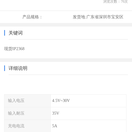
浏览次数：
76
次
产品规格：
发货地:
广东省深圳市宝安区
关键词
现货IP2368
详细说明
输入电压
4.5V~30V
输入耐压
35V
充电电流
5A