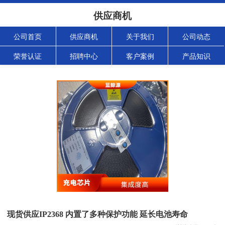
供应商机
公司首页
供应商机
关于我们
公司动态
荣誉认证
招聘中心
客户案例
产品知识
现货供应IP2368 内置了多种保护功能 延长电池寿命