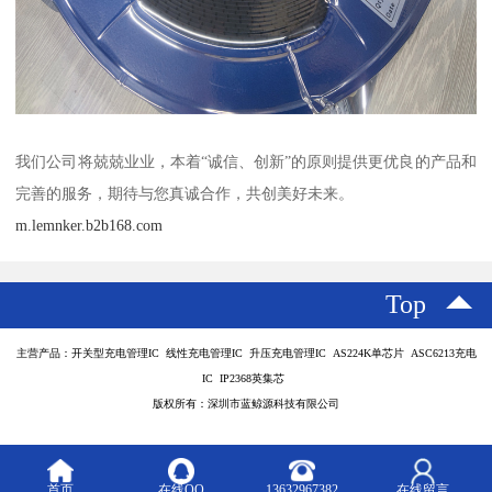
我们公司将兢兢业业，本着“诚信、创新”的原则提供更优良的产品和
完善的服务，期待与您真诚合作，共创美好未来。
m.lemnker.b2b168.com
Top
主营产品：开关型充电管理IC 线性充电管理IC 升压充电管理IC AS224K单芯片 ASC6213充电
IC IP2368英集芯
版权所有：深圳市蓝鲸源科技有限公司
首页
在线QQ
13632967382
在线留言