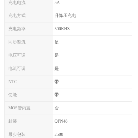
充电电流
5A
充电方式
升降压充电
充电频率
500KHZ
同步整流
是
电压可调
是
电流可调
是
NTC
带
使能
带
MOS管内置
否
封装
QFN48
最少包装
2500