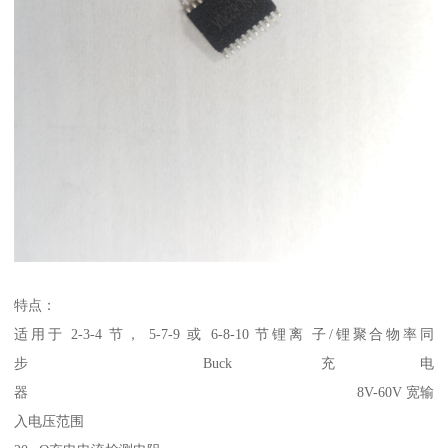
特点：
适用于 2-3-4 节， 5-7-9 或 6-8-10 节锂离 子/锂聚合物率同
步 Buck 充电
器 8V-60V 宽输
入电压范围