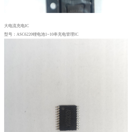
大电流充电IC
型号：ASC6220锂电池1~10串充电管理IC