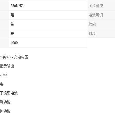
750KHZ
同步整流
是
电流可调
带
使能
是
封装
4000
1%的4.2V充电电压
双指示输出
0uA
充电
制了浪涌电流
监测功能
保护功能