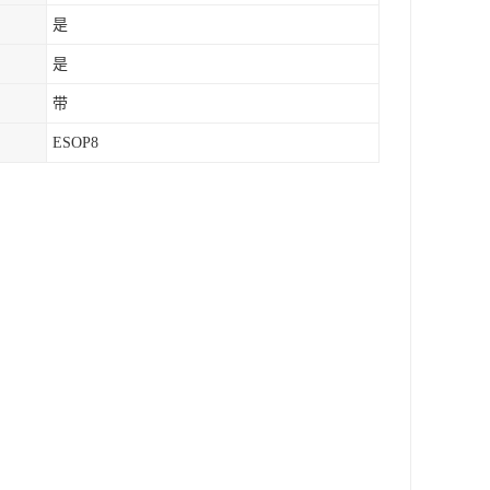
是
是
带
ESOP8