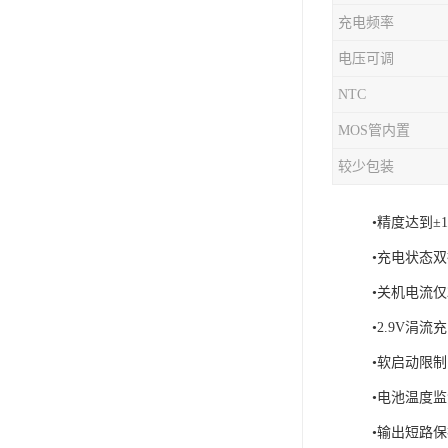
充电频率
充电芯片
电压可调
NTC
MOS管内置
较少包装
•精度达到±
•充电状态
•关机电流仅2
•2.9V涓流
•软启动限
•电池温度
•输出短路