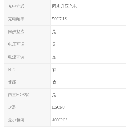
充电方式
同步升压充电
充电频率
500KHZ
同步整流
是
电压可调
是
电流可调
是
NTC
有
使能
否
内置MOS管
是
封装
ESOP8
最少包装
4000PCS