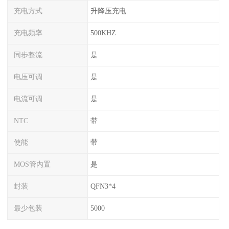
充电方式
升降压充电
充电频率
500KHZ
同步整流
是
电压可调
是
电流可调
是
NTC
带
使能
带
MOS管内置
是
封装
QFN3*4
最少包装
5000