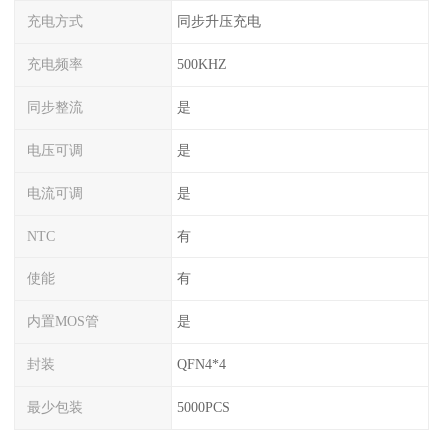
充电方式
同步升压充电
充电频率
500KHZ
同步整流
是
电压可调
是
电流可调
是
NTC
有
使能
有
内置MOS管
是
封装
QFN4*4
最少包装
5000PCS