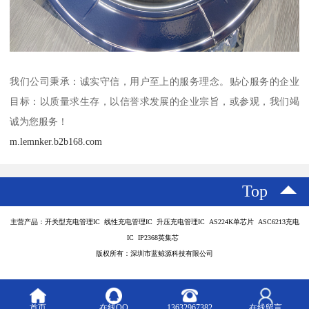
我们公司秉承：诚实守信，用户至上的服务理念。贴心服务的企业
目标：以质量求生存，以信誉求发展的企业宗旨，或参观，我们竭
诚为您服务！
m.lemnker.b2b168.com
Top
主营产品：开关型充电管理IC 线性充电管理IC 升压充电管理IC AS224K单芯片 ASC6213充电
IC IP2368英集芯
版权所有：深圳市蓝鲸源科技有限公司
首页
在线QQ
13632967382
在线留言