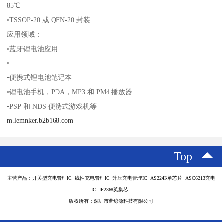
85℃
•TSSOP-20 或 QFN-20 封装
应用领域：
•蓝牙锂电池应用
•
•便携式锂电池笔记本
•锂电池手机，PDA，MP3 和 PM4 播放器
•PSP 和 NDS 便携式游戏机等
m.lemnker.b2b168.com
Top
主营产品：开关型充电管理IC 线性充电管理IC 升压充电管理IC AS224K单芯片 ASC6213充电
IC IP2368英集芯
版权所有：深圳市蓝鲸源科技有限公司