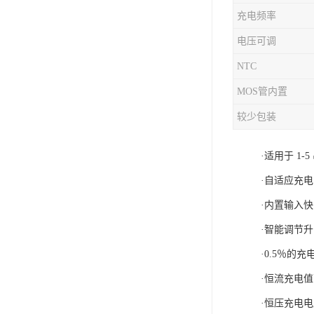
充电频率
充电芯片
电压可调
NTC
MOS管内置
较少包装
·适用于 1
·自适应充电
·内置输入快
·智能调节
·0.5％的
·恒流充电
·恒压充电