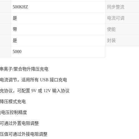
500KHZ
同步整流
是
电流可调
带
使能
是
封装
5000
-5 串离子/聚合物升降压充电
电流调节，适用所有 USB 接口充电
充协议，可配置 9V 或 12V 输入协议
升降压模式充电
充电电压控制精度
值可通过外置电阻调整
电压值可通过外接电阻调整