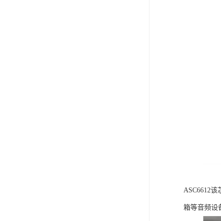
ASC66
箱等音频设