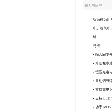
输入自适应
充电芯片
标源微为用
电、镍氢电
域
特点：
• 输入同
• 升压充电效
• 恒压充
• 自动调
• 支持充电 
• 支持 LE
• 功率 MOS