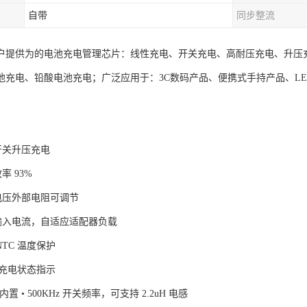
自带
同步整流
户提供为的电池充电管理芯片：线性充电、开关充电、高耐压充电、升压
池充电、铅酸电池充电；广泛应用于：3C数码产品、便携式手持产品、L
步开关升压充电
率 93%
电电压外部电阻可调节
节输入电流，自适应适配器负载
NTC 温度保护
D 充电状态指示
 内置 • 500KHz 开关频率，可支持 2.2uH 电感