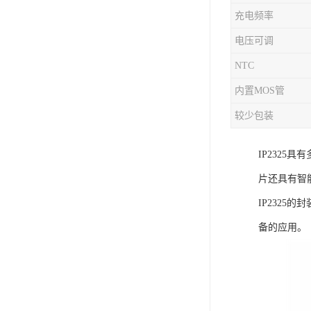
充电频率
充电芯片
电压可调
NTC
内置MOS管
较少包装
IP232
片还具有智
IP2325
备的应用。