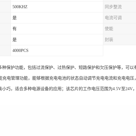
500KHZ
同步整流
是
电流可调
有
使能
是
封装
4000PCS
5具有多种保护功能，包括过流保护、过热保护、短路保护和欠压保护等，可
能充电管理功能，能够根据充电电池的状态自动调节充电电流和充电电压
的封装小巧，适合多种电源设备的应用；该芯片的工作电压范围为4.5V至2