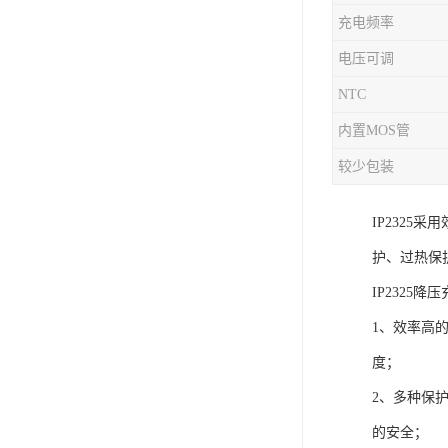
充电频率
充电芯片
电压可调
NTC
内置MOS管
较少包装
IP232
护、过热保
IP2325
1、效率高
度；
2、多种保
的安全；