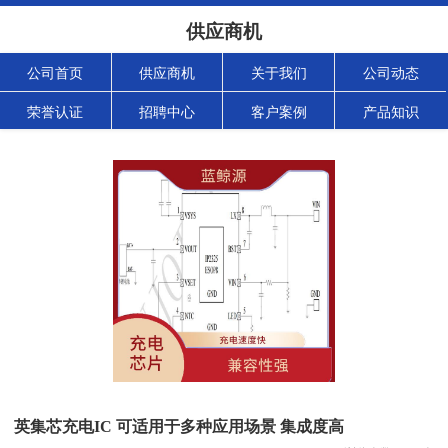
供应商机
公司首页
供应商机
关于我们
公司动态
荣誉认证
招聘中心
客户案例
产品知识
英集芯充电IC 可适用于多种应用场景 集成度高