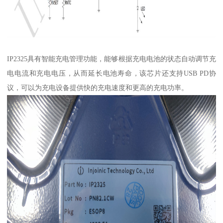
IP2325具有智能充电管理功能，能够根据充电电池的状态自动调节充
电电流和充电电压，从而延长电池寿命，该芯片还支持USB PD协
议，可以为充电设备提供快的充电速度和更高的充电功率。