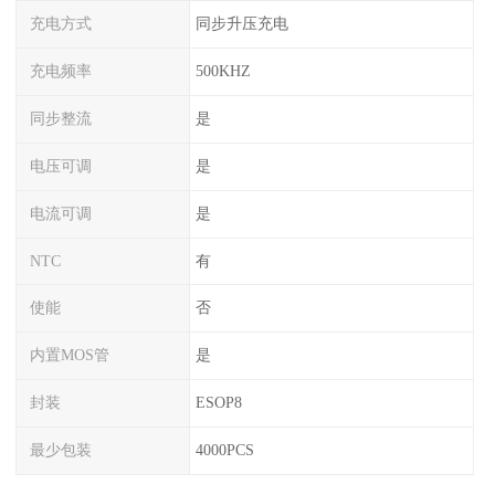
充电方式
同步升压充电
充电频率
500KHZ
同步整流
是
电压可调
是
电流可调
是
NTC
有
使能
否
内置MOS管
是
封装
ESOP8
最少包装
4000PCS