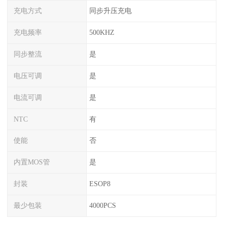
充电方式
同步升压充电
充电频率
500KHZ
同步整流
是
电压可调
是
电流可调
是
NTC
有
使能
否
内置MOS管
是
封装
ESOP8
最少包装
4000PCS