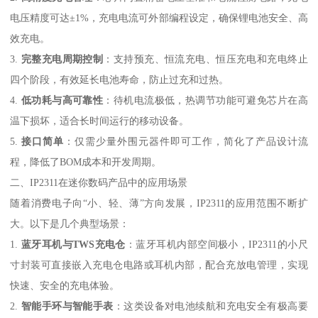
电压精度可达±1%，充电电流可外部编程设定，确保锂电池安全、高
效充电。
3.
完整充电周期控制
：支持预充、恒流充电、恒压充电和充电终止
四个阶段，有效延长电池寿命，防止过充和过热。
4.
低功耗与高可靠性
：待机电流极低，热调节功能可避免芯片在高
温下损坏，适合长时间运行的移动设备。
5.
接口简单
：仅需少量外围元器件即可工作，简化了产品设计流
程，降低了BOM成本和开发周期。
二、IP2311在迷你数码产品中的应用场景
随着消费电子向“小、轻、薄”方向发展，IP2311的应用范围不断扩
大。以下是几个典型场景：
1.
蓝牙耳机与TWS充电仓
：蓝牙耳机内部空间极小，IP2311的小尺
寸封装可直接嵌入充电仓电路或耳机内部，配合充放电管理，实现
快速、安全的充电体验。
2.
智能手环与智能手表
：这类设备对电池续航和充电安全有极高要