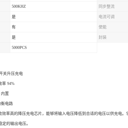
500KHZ
同步整流
是
电流可调
有
使能
是
封装
5000PCS
同步开关升压充电
效率 94%
S 内置
均衡电路
6是一款效率高的降压充电芯片，能够将输入电压降低到合适的电压以供充电
稳定的输出电压。