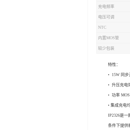
充电频率
充电芯片
电压可调
NTC
内置MOS管
较少包装
特性：
• 15W 
• 升压充电
• 功率 MO
• 集成充电
IP232
条件下提供