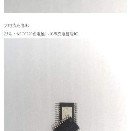
大电流充电IC
型号：ASC6220锂电池1~10串充电管理IC