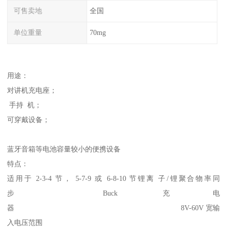
可售卖地
全国
单位重量
70mg
用途：
对讲机充电座；
手持 机；
可穿戴设备；
蓝牙音箱等电池容量较小的便携设备
特点：
适用于 2-3-4 节， 5-7-9 或 6-8-10 节锂离 子/锂聚合物率同
步 Buck 充电
器 8V-60V 宽输
入电压范围