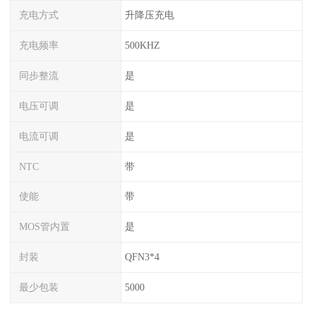
充电方式
升降压充电
充电频率
500KHZ
同步整流
是
电压可调
是
电流可调
是
NTC
带
使能
带
MOS管内置
是
封装
QFN3*4
最少包装
5000