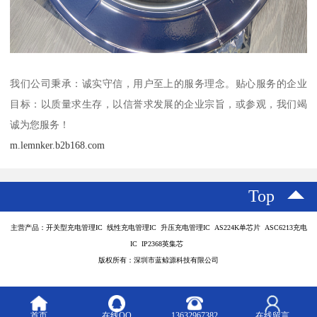
我们公司秉承：诚实守信，用户至上的服务理念。贴心服务的企业
目标：以质量求生存，以信誉求发展的企业宗旨，或参观，我们竭
诚为您服务！
m.lemnker.b2b168.com
Top
主营产品：开关型充电管理IC 线性充电管理IC 升压充电管理IC AS224K单芯片 ASC6213充电
IC IP2368英集芯
版权所有：深圳市蓝鲸源科技有限公司
首页
在线QQ
13632967382
在线留言