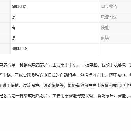
500KHZ
同步整流
是
电流可调
有
使能
是
封装
4000PCS
0微充电芯片是一种集成电路芯片，主要用于手机、平板电脑、智能手表等电
等电路，可以实现多种充电模式的自动切换，包括恒流充电、恒压充电、截止
如过压保护、过流保护、短路保护等，能够有效保护充电设备和充电电池
0微充电芯片是一种集成电路芯片，主要用于智能穿戴设备、智能家居、智能