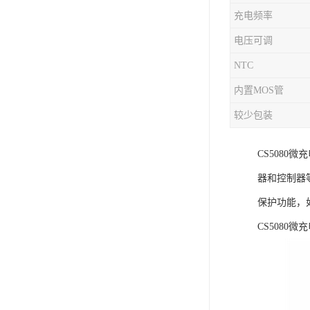
充电频率
充电芯片
电压可调
NTC
内置MOS管
较少包装
CS508
器和控制器
保护功能，
CS508