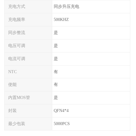
充电方式
同步升压充电
充电频率
500KHZ
同步整流
是
电压可调
是
电流可调
是
NTC
有
使能
有
内置MOS管
是
封装
QFN4*4
最少包装
5000PCS