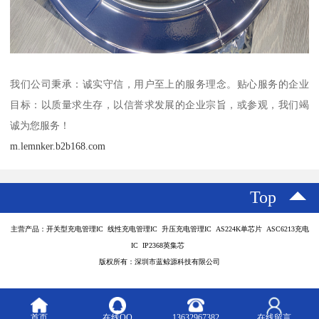
我们公司秉承：诚实守信，用户至上的服务理念。贴心服务的企业
目标：以质量求生存，以信誉求发展的企业宗旨，或参观，我们竭
诚为您服务！
m.lemnker.b2b168.com
Top
主营产品：开关型充电管理IC 线性充电管理IC 升压充电管理IC AS224K单芯片 ASC6213充电
IC IP2368英集芯
版权所有：深圳市蓝鲸源科技有限公司
首页
在线QQ
13632967382
在线留言