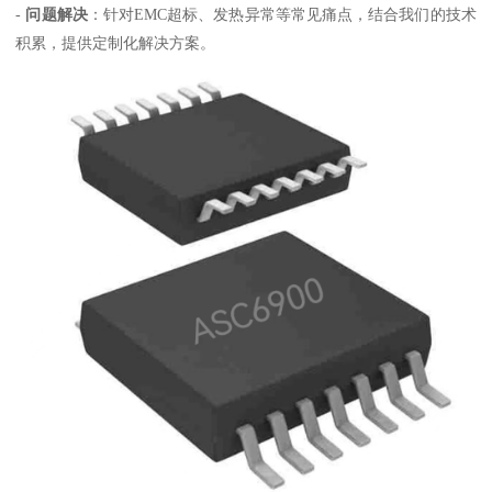
-
问题解决
：针对EMC超标、发热异常等常见痛点，结合我们的技术
积累，提供定制化解决方案。