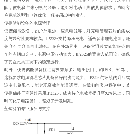
队，依托多年来积累的经验，能针对电动工具的具体需求，协助客
户完成选型和电路优化，解决调试中的难点。
便携储能设备的电源管理
便携储能设备，如户外电源、应急电源等，对充电管理芯片的集成
度与兼容性要求较高。IP2326支持降压充电，适合多串锂电池组，能
兼容不同容量的电池包。在户外场景中，设备常通过太阳能板或用
车的点烟口充电，电源电压波动较大，IP2326的宽输入范围设计确保
了其在此类工况下的稳定运行。
此外，便携储能设备往往需要兼顾多种输出接口，如USB、AC等，
这就要求电源管理芯片具备良好的协同能力。IP2326与后续的升压或
逆变电路配合，能实现高效的能量调度。在我们的客户案例中，某
便携储能厂商通过采用IP2326，成功将充电效率提升至92%以上，同
时简化了电路设计，缩短了开发周期。
蓝鲸源的专业服务与支持